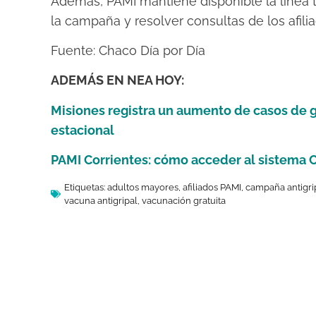
Además, PAMI mantiene disponible la línea t
la campaña y resolver consultas de los afilia
Fuente: Chaco Día por Día
ADEMÁS EN NEA HOY:
Misiones registra un aumento de casos de gr
estacional
PAMI Corrientes: cómo acceder al sistema C
Etiquetas:
adultos mayores
,
afiliados PAMI
,
campaña antigri
vacuna antigripal
,
vacunación gratuita