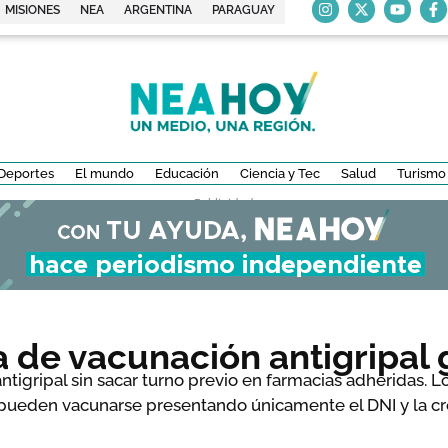
MISIONES
NEA
ARGENTINA
PARAGUAY
Deportes
El mundo
Educación
Ciencia y Tec
Salud
Turismo
- Publicidad -
de vacunación antigripal gr
ntigripal sin sacar turno previo en farmacias adheridas. L
 pueden vacunarse presentando únicamente el DNI y la cr