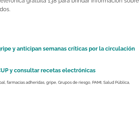
elefónica gratuita 138 para brindar información sobre
dos.
ipe y anticipan semanas críticas por la circulación
UP y consultar recetas electrónicas
pal
,
farmacias adheridas
,
gripe
,
Grupos de riesgo
,
PAMI
,
Salud Pública
,