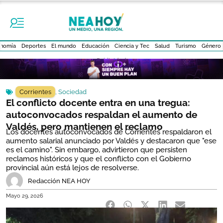
nomía
Deportes
El mundo
Educación
Ciencia y Tec
Salud
Turismo
Género
- Publicidad -
Corrientes
,
Sociedad
El conflicto docente entra en una tregua:
autoconvocados respaldan el aumento de
Valdés, pero mantienen el reclamo
Los docentes autoconvocados de Corrientes respaldaron el
aumento salarial anunciado por Valdés y destacaron que "ese
es el camino". Sin embargo, advirtieron que persisten
reclamos históricos y que el conflicto con el Gobierno
provincial aún está lejos de resolverse.
Redacción NEA HOY
Mayo 29, 2026