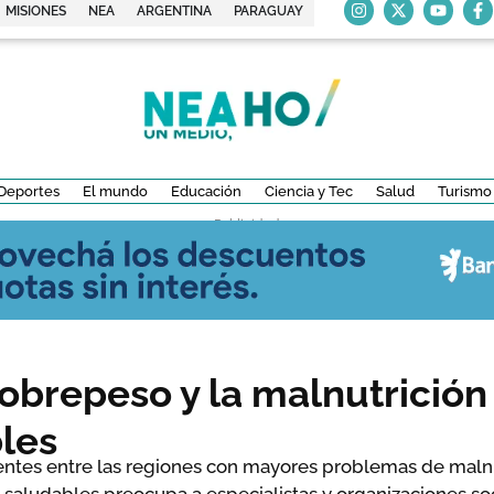
MISIONES
NEA
ARGENTINA
PARAGUAY
Deportes
El mundo
Educación
Ciencia y Tec
Salud
Turismo
- Publicidad -
obrepeso y la malnutrición i
les
ientes entre las regiones con mayores problemas de malnu