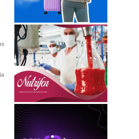
.
os
ia