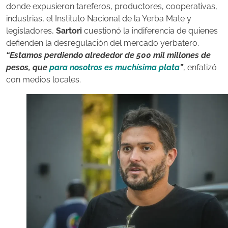
donde expusieron tareferos, productores, cooperativas,
industrias, el Instituto Nacional de la Yerba Mate y
legisladores,
Sartori
cuestionó la indiferencia de quienes
defienden la desregulación del mercado yerbatero.
“Estamos perdiendo alrededor de 500 mil millones de
pesos, que
para nosotros es muchísima plata
”
, enfatizó
con medios locales.