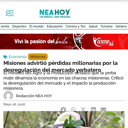
nomía
Deportes
El mundo
Educación
Ciencia y Tec
Salud
Turismo
Género
- Publicidad -
Economía
,
Misiones
Misiones advirtió pérdidas millonarias por la
desregulación del mercado yerbatero
El ministro del Agro y la Producción destacó que la yerba
mate dinamiza la economía en las chacras misioneras. Criticó
la desregulación del mercado y el impacto la producción
misionera.
Redacción NEA HOY
Mayo 26, 2026