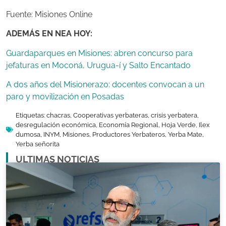
Fuente: Misiones Online
ADEMÁS EN NEA HOY:
Guardaparques en Misiones: abren concurso para
jefaturas en Moconá, Urugua-í y Salto Encantado
A dos años del Misionerazo: docentes convocan a un
paro y movilización en Posadas
Etiquetas:
chacras
,
Cooperativas yerbateras
,
crisis yerbatera
,
desregulación económica
,
Economía Regional
,
Hoja Verde
,
Ilex
dumosa
,
INYM
,
Misiones
,
Productores Yerbateros
,
Yerba Mate
,
Yerba señorita
ULTIMAS NOTICIAS