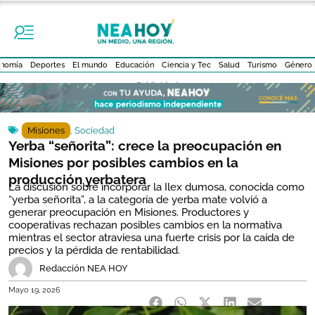
nomía
Deportes
El mundo
Educación
Ciencia y Tec
Salud
Turismo
Género
- Publicidad -
Misiones
,
Sociedad
Yerba “señorita”: crece la preocupación en
Misiones por posibles cambios en la
producción yerbatera
La discusión sobre incorporar la Ilex dumosa, conocida como
“yerba señorita”, a la categoría de yerba mate volvió a
generar preocupación en Misiones. Productores y
cooperativas rechazan posibles cambios en la normativa
mientras el sector atraviesa una fuerte crisis por la caída de
precios y la pérdida de rentabilidad.
Redacción NEA HOY
Mayo 19, 2026