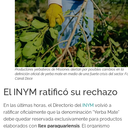
Productores yerbateros de Misiones alertan por posibles cambios en la
definición oficial de yerba mate en medio de una fuerte crisis del sector. Fo
Canal Doce
El INYM ratificó su rechazo
En las últimas horas, el Directorio del
INYM
volvió a
ratificar oficialmente que la denominación “Yerba Mate”
debe quedar reservada exclusivamente para productos
elaborados con
Ilex paraguariensis
. El organismo