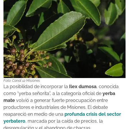
Foto: Canal 12 Misiones
La posibilidad de incorporar la
Ilex dumosa
, conocida
como “yerba señorita”, a la categoría oficial de
yerba
mate
volvió a generar fuerte preocupación entre
productores e industriales de Misiones. El debate
reapareció en medio de una
profunda crisis del sector
yerbatero
, marcada por la caída de precios, la
desregulación y el abandono de chacras.