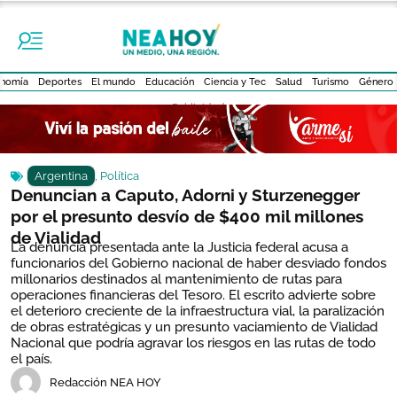
nomía
Deportes
El mundo
Educación
Ciencia y Tec
Salud
Turismo
Género
- Publicidad -
Argentina
,
Política
Denuncian a Caputo, Adorni y Sturzenegger
por el presunto desvío de $400 mil millones
de Vialidad
La denuncia presentada ante la Justicia federal acusa a
funcionarios del Gobierno nacional de haber desviado fondos
millonarios destinados al mantenimiento de rutas para
operaciones financieras del Tesoro. El escrito advierte sobre
el deterioro creciente de la infraestructura vial, la paralización
de obras estratégicas y un presunto vaciamiento de Vialidad
Nacional que podría agravar los riesgos en las rutas de todo
el país.
Redacción NEA HOY