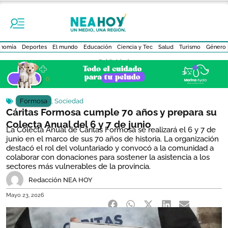
nomía
Deportes
El mundo
Educación
Ciencia y Tec
Salud
Turismo
Género
- Publicidad -
Formosa
,
Sociedad
Cáritas Formosa cumple 70 años y prepara su
Colecta Anual del 6 y 7 de junio
La Colecta Anual de Cáritas Formosa se realizará el 6 y 7 de
junio en el marco de sus 70 años de historia. La organización
destacó el rol del voluntariado y convocó a la comunidad a
colaborar con donaciones para sostener la asistencia a los
sectores más vulnerables de la provincia.
Redacción NEA HOY
Mayo 23, 2026