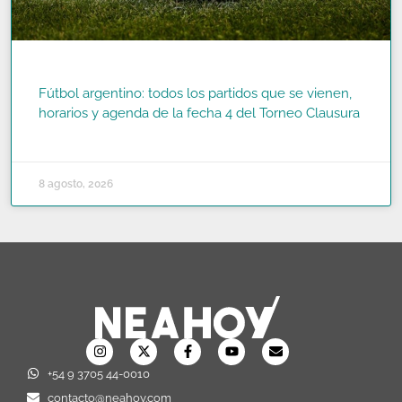
Fútbol argentino: todos los partidos que se vienen,
horarios y agenda de la fecha 4 del Torneo Clausura
READ MORE »
8 agosto, 2026
+54 9 3705 44-0010
contacto@neahoy.com