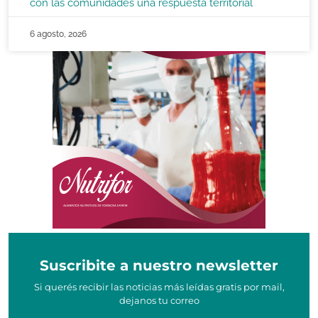
con las comunidades una respuesta territorial
6 agosto, 2026
Suscribite a nuestro newsletter
Si querés recibir las noticias más leídas gratis por mail,
dejanos tu correo