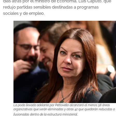
días atrás por el ministro de Economía, Luis Caputo, que
redujo partidas sensibles destinadas a programas
sociales y de empleo.
La poda llevada adelante por Pettovello alcanzará al menos 58 áreas
organizativas que serán eliminadas y otras 42 que quedarán reducidas o
fusionadas dentro de la estructura ministerial.