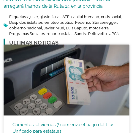
arreglará tramos de la Ruta 14 en la provincia
Etiquetas:
ajuste
,
ajuste fiscal
,
ATE
,
capital humano
,
crisis social
,
Despidos Estatales
,
empleo público
,
Federico Sturzenegger
,
gobierno nacional
,
Javier Milei
,
Luis Caputo
,
motosierra
,
Programas Sociales
,
recorte estatal
,
Sandra Pettovello
,
UPCN
ULTIMAS NOTICIAS
Corrientes: el viernes 7 comienza el pago del Plus
Unificado para estatales