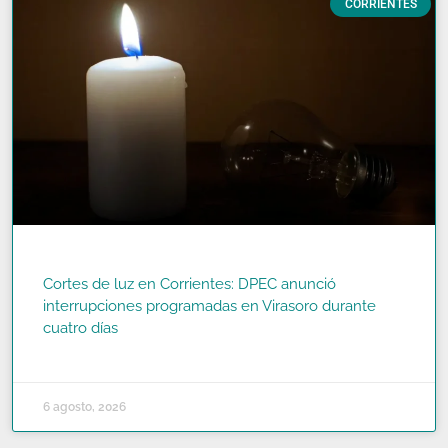
CORRIENTES
Cortes de luz en Corrientes: DPEC anunció
interrupciones programadas en Virasoro durante
cuatro días
READ MORE »
6 agosto, 2026