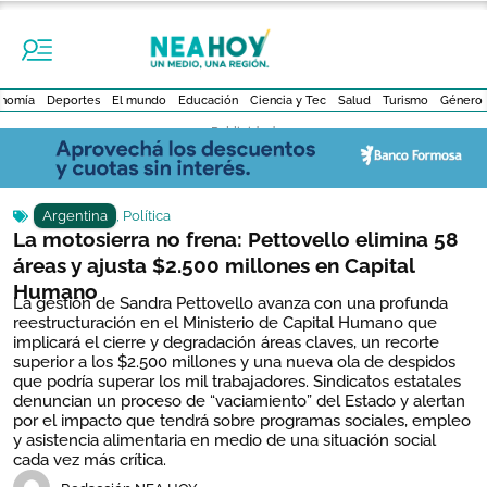
nomía
Deportes
El mundo
Educación
Ciencia y Tec
Salud
Turismo
Género
- Publicidad -
Argentina
,
Política
La motosierra no frena: Pettovello elimina 58
áreas y ajusta $2.500 millones en Capital
Humano
La gestión de Sandra Pettovello avanza con una profunda
reestructuración en el Ministerio de Capital Humano que
implicará el cierre y degradación áreas claves, un recorte
superior a los $2.500 millones y una nueva ola de despidos
que podría superar los mil trabajadores. Sindicatos estatales
denuncian un proceso de “vaciamiento” del Estado y alertan
por el impacto que tendrá sobre programas sociales, empleo
y asistencia alimentaria en medio de una situación social
cada vez más crítica.