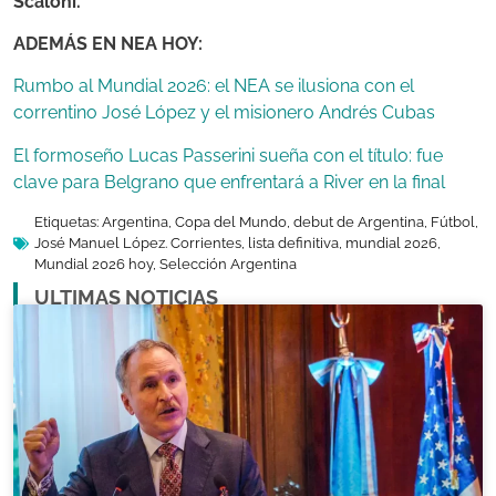
Scaloni.
ADEMÁS EN NEA HOY:
Rumbo al Mundial 2026: el NEA se ilusiona con el
correntino José López y el misionero Andrés Cubas
El formoseño Lucas Passerini sueña con el título: fue
clave para Belgrano que enfrentará a River en la final
Etiquetas:
Argentina
,
Copa del Mundo
,
debut de Argentina
,
Fútbol
,
José Manuel López. Corrientes
,
lista definitiva
,
mundial 2026
,
Mundial 2026 hoy
,
Selección Argentina
ULTIMAS NOTICIAS