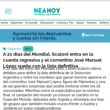
nomía
Deportes
El mundo
Educación
Ciencia y Tec
Salud
Turismo
Género
- Publicidad -
Deportes
,
NEA
A 21 días del Mundial, Scaloni entra en la
cuenta regresiva y el correntino José Manuel
López sueña con la lista definitiva
A 21 días del inicio del Mundial 2026, Lionel Scaloni ultima
detalles para definir la lista definitiva de la Selección
Argentina y entre los nombres que ganan terreno aparece el
del correntino José Manuel López, figura de Palmeiras y una
de las grandes sorpresas que podría meterse entre los 26
convocados. Mientras crece la expectativa por la nómina
final, el campeón del mundo ya conoce su camino en la
Copa del Mundo: debutará ante Argelia y afrontará una fase
de grupos que también incluirá cruces frente a Austria y
Jordania en suelo estadounidense.