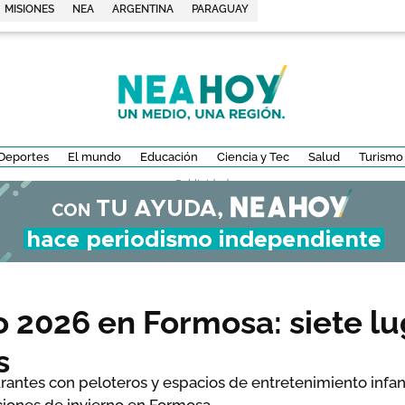
MISIONES
NEA
ARGENTINA
PARAGUAY
Deportes
El mundo
Educación
Ciencia y Tec
Salud
Turismo
- Publicidad -
o 2026 en Formosa: siete l
s
rantes con peloteros y espacios de entretenimiento infan