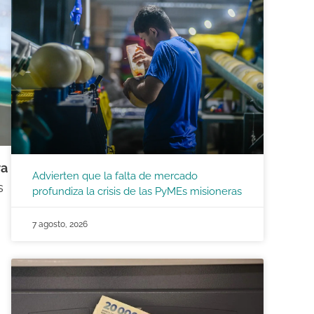
ra
Advierten que la falta de mercado
s
profundiza la crisis de las PyMEs misioneras
7 agosto, 2026