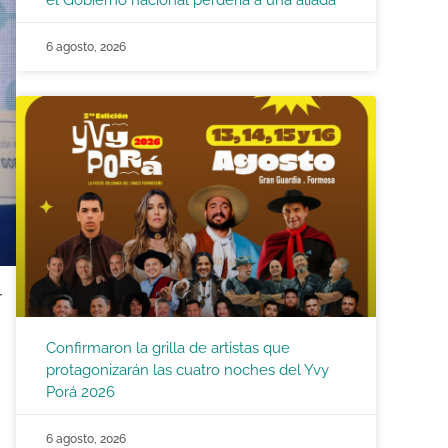
el Gobierno nacional perdería a una aliada
6 agosto, 2026
r
Confirmaron la grilla de artistas que
protagonizarán las cuatro noches del Yvy
Porá 2026
6 agosto, 2026