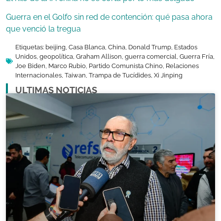
Guerra en el Golfo sin red de contención: qué pasa ahora
que venció la tregua
Etiquetas:
beijing
,
Casa Blanca
,
China
,
Donald Trump
,
Estados
Unidos
,
geopolítica
,
Graham Allison
,
guerra comercial
,
Guerra Fría
,
Joe Biden
,
Marco Rubio
,
Partido Comunista Chino
,
Relaciones
Internacionales
,
Taiwan
,
Trampa de Tucídides
,
Xi Jinping
ULTIMAS NOTICIAS