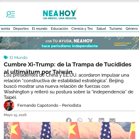
nomía
Deportes
El mundo
Educación
Ciencia y Tec
Salud
Turismo
Género
- Publicidad -
El Mundo
Cumbre Xi-Trump: de la Trampa de Tucídides
al ultimátum por Taiwán
Los presidentes de China y EE.UU. acordaron impulsar una
relación “constructiva de estabilidad estratégica”. Beijing
buscó mostrar una nueva relación de fuerzas con
Washington y reiteró su postura sobre la “independencia” de
Taipéi.
Fernando Capotondo - Periodista
Mayo 15, 2026