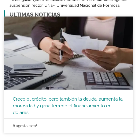
suspensión rector
,
UNaF
,
Universidad Nacional de Formosa
ULTIMAS NOTICIAS
Crece el crédito, pero también la deuda: aumenta la
morosidad y gana terreno el financiamiento en
dólares
8 agosto, 2026