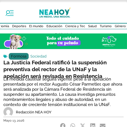
nomía
Deportes
El mundo
Educación
Ciencia y Tec
Salud
Turismo
Género
- Publicidad -
Formosa
,
Sociedad
La Justicia Federal ratificó la suspensión
preventiva del rector de la UNaF y la
apelación será revisada en Resistencia
La medida cautelar seguirá vigente pese a la apelación
presentada por el rector Augusto César Parmetler, que ahora
será analizada por la Cámara Federal de Resistencia sin
suspender su apartamiento. La causa investiga presuntos
nombramientos ilegales y abuso de autoridad, en un
contexto de creciente tensión institucional en la UNaF.
Redacción NEA HOY
Mayo 13, 2026