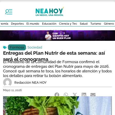
nomía
Deportes
El mundo
Educación
Ciencia y Tec
Salud
Turismo
Género
- Publicidad -
Formosa
,
Sociedad
Entregas del Plan Nutrir de esta semana: así
será el cronograma
El Ministerio de la Comunidad de Formosa confirmó el
cronograma de entregas del Plan Nutrir para mayo de 2026.
Conocé qué semana te toca, los horarios de atención y todos
los detalles para retirar tu bolsón alimentario.
Redacción NEA HOY
Mayo 11, 2026