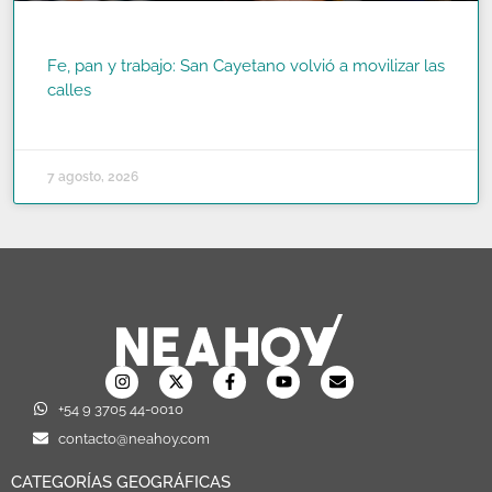
Fe, pan y trabajo: San Cayetano volvió a movilizar las
calles
READ MORE »
7 agosto, 2026
+54 9 3705 44-0010
contacto@neahoy.com
CATEGORÍAS GEOGRÁFICAS