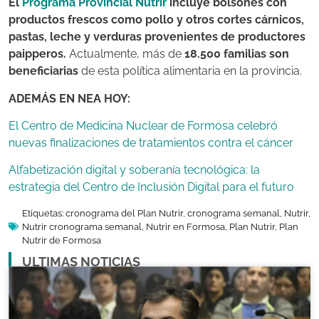
El
Programa Provincial Nutrir
incluye bolsones con
productos frescos como pollo y otros cortes cárnicos,
pastas, leche y verduras provenientes de productores
paipperos.
Actualmente, más de
18.500 familias son
beneficiarias
de esta política alimentaria en la provincia.
ADEMÁS EN NEA HOY:
El Centro de Medicina Nuclear de Formosa celebró
nuevas finalizaciones de tratamientos contra el cáncer
Alfabetización digital y soberanía tecnológica: la
estrategia del Centro de Inclusión Digital para el futuro
Etiquetas:
cronograma del Plan Nutrir
,
cronograma semanal
,
Nutrir
,
Nutrir cronograma semanal
,
Nutrir en Formosa
,
Plan Nutrir
,
Plan
Nutrir de Formosa
ULTIMAS NOTICIAS