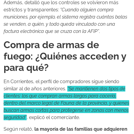
Además, detalló que los controles se volvieron más
estrictos y transparentes:
“Cuando alguien compra
municiones, por ejemplo, el sistema registra cuántas balas
se venden, a quién, y todo queda vinculado con una
factura electrónica que se cruza con la AFIP”
.
Compra de armas de
fuego: ¿Quiénes acceden y
para qué?
En Corrientes, el perfil de compradores sigue siendo
similar al de años anteriores.
“Se mantienen dos tipos de
clientes: los que compran armas largas para cacería,
dentro del marco legal de Fauna de la provincia, y quienes
buscan armas cortas para protegerse en zonas con menos
seguridad”
, explicó el comerciante.
Según relató,
la mayoría de las familias que adquieren