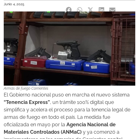
Junio 4, 2025
Armas de fuego Corrientes
El Gobierno nacional puso en marcha el nuevo sistema
“Tenencia Express”
, un trámite 100% digital que
simplifica y acelera el proceso para la tenencia legal de
armas de fuego en todo el país. La medida fue
oficializada en mayo por la
Agencia Nacional de
Materiales Controlados (ANMaC)
y ya comenzó a