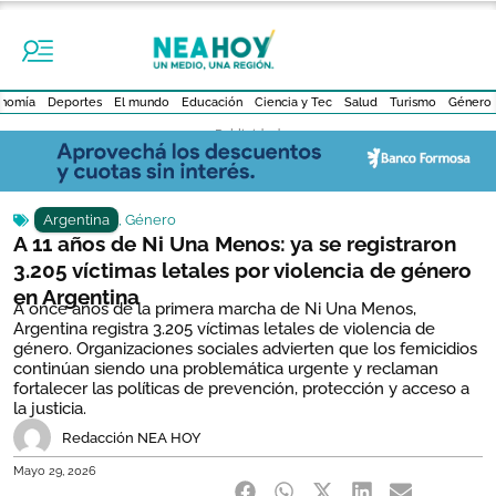
nomía
Deportes
El mundo
Educación
Ciencia y Tec
Salud
Turismo
Género
- Publicidad -
Argentina
,
Género
A 11 años de Ni Una Menos: ya se registraron
3.205 víctimas letales por violencia de género
en Argentina
A once años de la primera marcha de Ni Una Menos,
Argentina registra 3.205 víctimas letales de violencia de
género. Organizaciones sociales advierten que los femicidios
continúan siendo una problemática urgente y reclaman
fortalecer las políticas de prevención, protección y acceso a
la justicia.
Redacción NEA HOY
Mayo 29, 2026