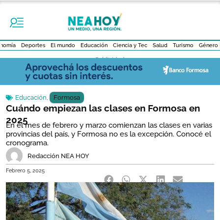
nomía
Deportes
El mundo
Educación
Ciencia y Tec
Salud
Turismo
Género
- Publicidad -
Educación
,
Formosa
Cuándo empiezan las clases en Formosa en
2025
En el mes de febrero y marzo comienzan las clases en varias
provincias del país, y Formosa no es la excepción. Conocé el
cronograma.
Redacción NEA HOY
Febrero 5, 2025