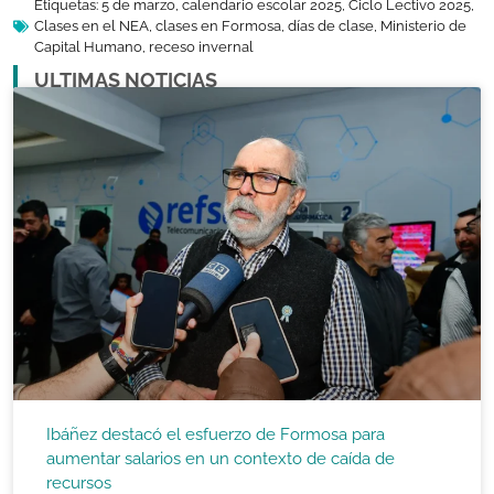
Etiquetas:
5 de marzo
,
calendario escolar 2025
,
Ciclo Lectivo 2025
,
Clases en el NEA
,
clases en Formosa
,
días de clase
,
Ministerio de
Capital Humano
,
receso invernal
ULTIMAS NOTICIAS
Ibáñez destacó el esfuerzo de Formosa para
aumentar salarios en un contexto de caída de
recursos