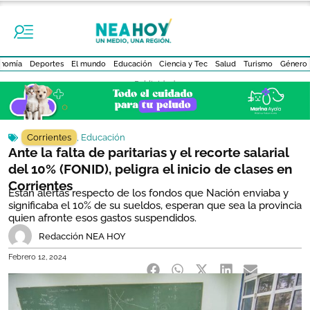
nomía
Deportes
El mundo
Educación
Ciencia y Tec
Salud
Turismo
Género
- Publicidad -
Corrientes
,
Educación
Ante la falta de paritarias y el recorte salarial
del 10% (FONID), peligra el inicio de clases en
Corrientes
Están alertas respecto de los fondos que Nación enviaba y
significaba el 10% de su sueldos, esperan que sea la provincia
quien afronte esos gastos suspendidos.
Redacción NEA HOY
Febrero 12, 2024