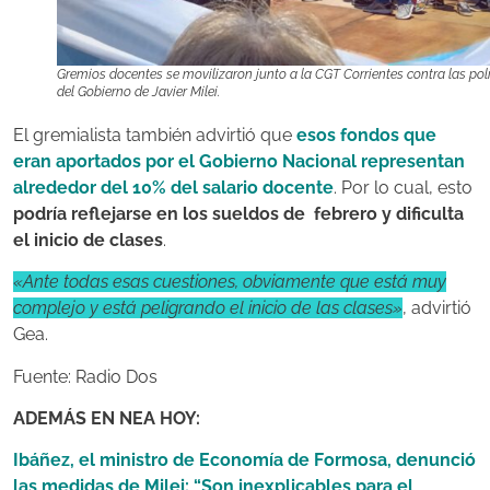
Gremios docentes se movilizaron junto a la CGT Corrientes contra las polí
del Gobierno de Javier Milei.
El gremialista también advirtió que
esos fondos que
eran aportados por el Gobierno Nacional representan
alrededor del 10% del salario docente
. Por lo cual, esto
podría reflejarse en los sueldos de febrero y dificulta
el inicio de clases
.
«Ante todas esas cuestiones, obviamente que está muy
complejo y está peligrando el inicio de las clases»
, advirtió
Gea.
Fuente: Radio Dos
ADEMÁS EN NEA HOY:
Ibáñez, el ministro de Economía de Formosa, denunció
las medidas de Milei: “Son inexplicables para el