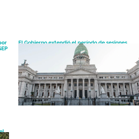
por
El Gobierno extendió el período de sesiones
Febrero 18, 2026
SSEP
extraordinarias hasta el 28 de febrero
el