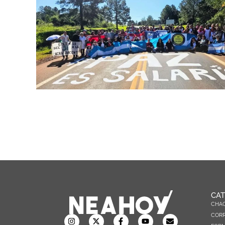
CAT
CHA
CORR