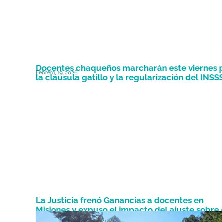
Docentes chaqueños marcharán este viernes 
Febrero 19, 2026
la cláusula gatillo y la regularización del INS
La Justicia frenó Ganancias a docentes en
Misiones y expuso el impacto del ajuste sobre 
Enero 2, 2026
salario