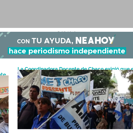
- Publicidad -
La Coordinadora Docente de Chaco exigió que 
Mayo 11, 2026
nte
sus salarios se «eliminen montos en negro»