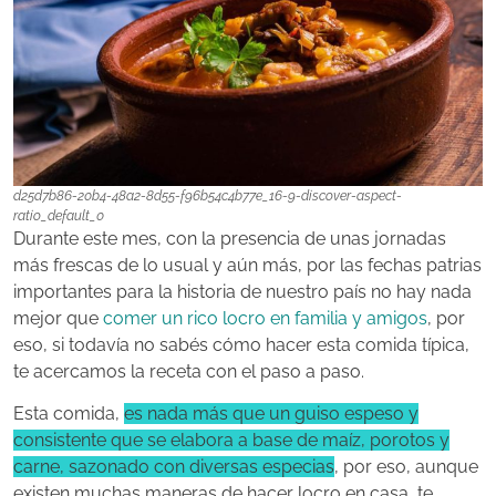
d25d7b86-20b4-48a2-8d55-f96b54c4b77e_16-9-discover-aspect-
ratio_default_0
Durante este mes, con la presencia de unas jornadas
más frescas de lo usual y aún más, por las fechas patrias
importantes para la historia de nuestro país no hay nada
mejor que
comer un rico locro en familia y amigos
, por
eso, si todavía no sabés cómo hacer esta comida típica,
te acercamos la receta con el paso a paso.
Esta comida,
es nada más que un guiso espeso y
consistente que se elabora a base de maíz, porotos y
carne, sazonado con diversas especias
, por eso, aunque
existen muchas maneras de hacer locro en casa, te