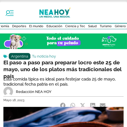
nomía
Deportes
El mundo
Educación
Ciencia y Tec
Salud
Turismo
Género
- Publicidad -
Argentina
,
Tu noticia hoy
El paso a paso para preparar locro este 25 de
mayo, uno de los platos más tradicionales del
país
Esta comida típica es ideal para festejar cada 25 de mayo,
tradicional fecha patria en el país.
Redacción NEA HOY
Mayo 18, 2023