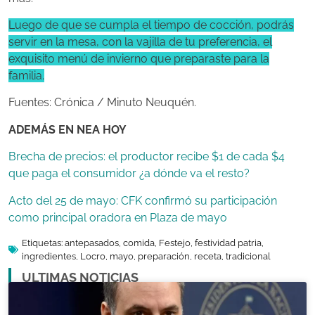
Luego de que se cumpla el tiempo de cocción, podrás
servir en la mesa, con la vajilla de tu preferencia, el
exquisito menú de invierno que preparaste para la
familia.
Fuentes: Crónica / Minuto Neuquén.
ADEMÁS EN NEA HOY
Brecha de precios: el productor recibe $1 de cada $4
que paga el consumidor ¿a dónde va el resto?
Acto del 25 de mayo: CFK confirmó su participación
como principal oradora en Plaza de mayo
Etiquetas:
antepasados
,
comida
,
Festejo
,
festividad patria
,
ingredientes
,
Locro
,
mayo
,
preparación
,
receta
,
tradicional
ULTIMAS NOTICIAS