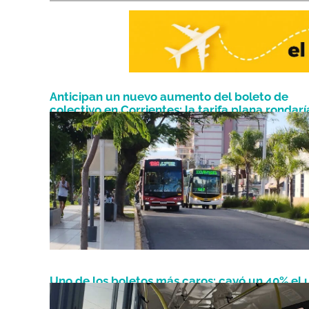
Anticipan un nuevo aumento del boleto de
colectivo en Corrientes: la tarifa plana rondarí
Agosto 19, 2024
los $1.700
Uno de los boletos más caros: cayó un 40% el 
Junio 3, 2024
de colectivos en Corrientes