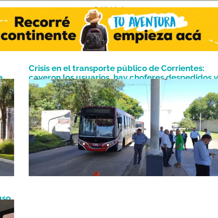
- Publicidad -
Crisis en el transporte público de Corrientes:
a
cayeron los usuarios, hay choferes despedidos y
Julio 25, 2024
suspendidos que esperan respuestas
uso