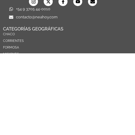
+54 9 3705 44-0010
contacto@neahoy.com
CATEGORÍAS GEOGRÁFICAS
CHACO
CORRIENTES
FORMOSA
MISIONES
NEA
ARGENTINA
PARAGUAY
CATEGORÍAS TEMÁTICAS
POLÍTICA
SOCIEDAD
ECONOMIA
DEPORTES
EL MUNDO
EDUCACIÓN
CIENCIA Y TEC