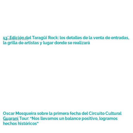
13° Edición del Taragüi Rock: los detalles de la venta de entradas,
Septiembre 26, 2023
la grilla de artistas y lugar donde se realizará
Oscar Mosqueira sobre la primera fecha del Circuito Cultural
Guaraní Tour: “Nos llevamos un balance positivo, logramos
Julio 17, 2023
hechos históricos”