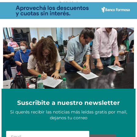
- Publicidad -
El Gobierno de Misiones y gremios docentes acordaron un nuevo
Enero 7, 2023
aumento salarial
Suscribite a nuestro newsletter
Si querés recibir las noticias más leídas gratis por mail,
dejanos tu correo