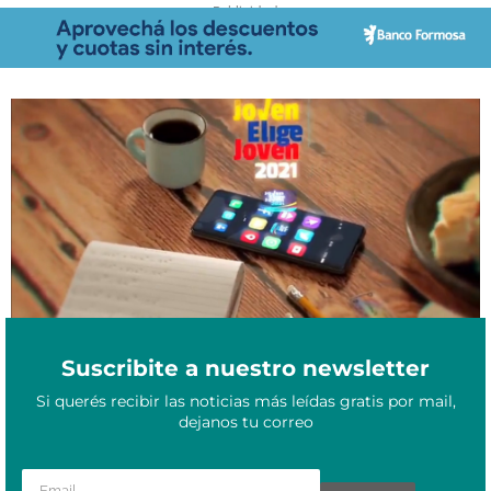
- Publicidad -
“Infocandidatos”: ¿cómo será la primer red social electoral que
Agosto 20, 2021
tendrá Colombia?
Suscribite a nuestro newsletter
Si querés recibir las noticias más leídas gratis por mail,
dejanos tu correo