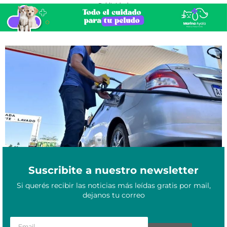
- Publicidad -
Se dio de baja el subsidio al gasoil en Paraguay ¿Afectará a las
Abril 11, 2023
provincias argentinas?
Suscribite a nuestro newsletter
Si querés recibir las noticias más leídas gratis por mail,
dejanos tu correo