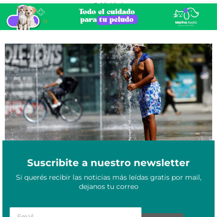
- Publicidad -
Mantenerse fresco sin electricidad: 8 tips para sobrevivir al calor
Enero 17, 2025
durante los cortes de luz
Suscribite a nuestro newsletter
Si querés recibir las noticias más leídas gratis por mail,
dejanos tu correo