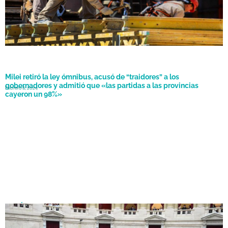
Milei retiró la ley ómnibus, acusó de “traidores” a los
gobernadores y admitió que «las partidas a las provincias
Febrero 8, 2024
cayeron un 98%»
Ley Ómnibus: el Gobierno logró el quórum y comienza el debate
Enero 31, 2024
en Diputados