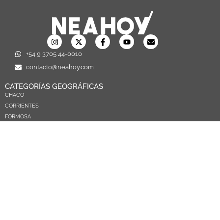
+54 9 3705 44-0010
contacto@neahoy.com
CATEGORÍAS GEOGRÁFICAS
CHACO
CORRIENTES
FORMOSA
MISIONES
NEA
ARGENTINA
PARAGUAY
CATEGORÍAS TEMÁTICAS
POLÍTICA
SOCIEDAD
ECONOMIA
DEPORTES