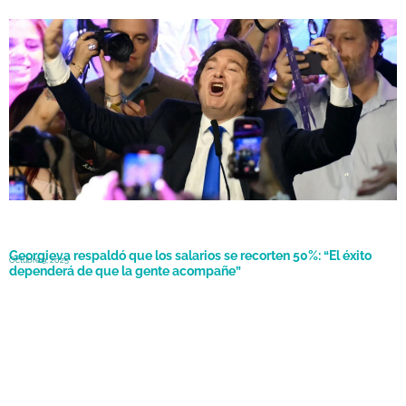
Milei redobla la apuesta: promete el Congreso “más reformista” y
Octubre 27, 2025
acelera los cambios laborales e impositivos
Georgieva respaldó que los salarios se recorten 50%: “El éxito
Octubre 9, 2025
dependerá de que la gente acompañe”