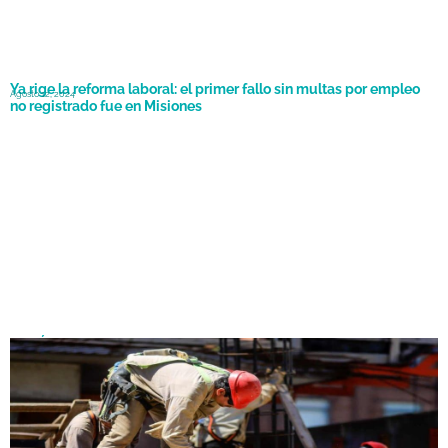
Ya rige la reforma laboral: el primer fallo sin multas por empleo
Agosto 12, 2024
no registrado fue en Misiones
Ley Ómnibus: ¿Qué incluye la reforma laboral y cómo afectará a
Abril 2, 2024
los trabajadores?