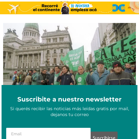
- Publicidad -
Reforma laboral de Milei: un avance acelerado con fuerte rechazo
Diciembre 9, 2025
obrero y tensiones en todo el país
Suscribite a nuestro newsletter
Si querés recibir las noticias más leídas gratis por mail,
dejanos tu correo
Suscribirse