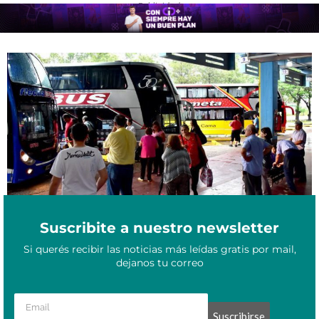
- Publicidad -
Resaltan el gran movimiento turístico que hubo en la provincia
Julio 25, 2023
durante el receso invernal
Suscribite a nuestro newsletter
Si querés recibir las noticias más leídas gratis por mail,
dejanos tu correo
Suscribirse