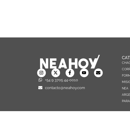
CAT
CHA
CORR
FOR
+54 9 3705 44-0010
MISI
contacto@neahoy.com
NEA
ARGE
PARA