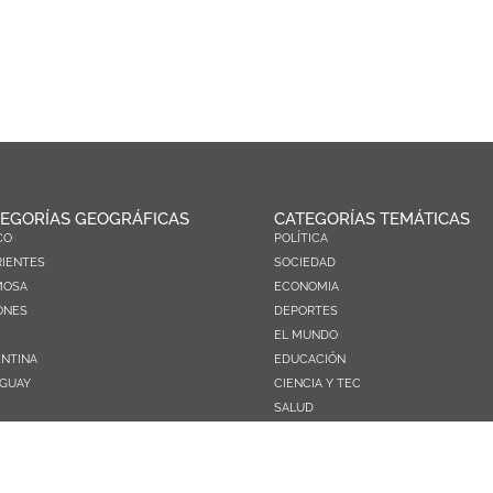
EGORÍAS GEOGRÁFICAS
CATEGORÍAS TEMÁTICAS
CO
POLÍTICA
IENTES
SOCIEDAD
MOSA
ECONOMIA
ONES
DEPORTES
EL MUNDO
NTINA
EDUCACIÓN
GUAY
CIENCIA Y TEC
SALUD
TURISMO
PRÓXIMOS PAGOS