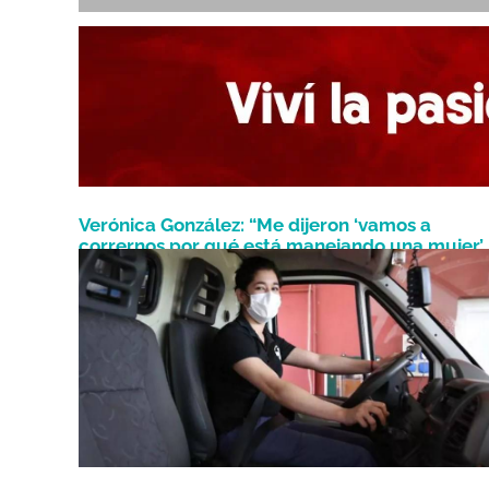
Verónica González: “Me dijeron ‘vamos a
corrernos por qué está manejando una mujer’
Septiembre 26, 2021
pero lo tomé como un chiste y seguí mi sueño