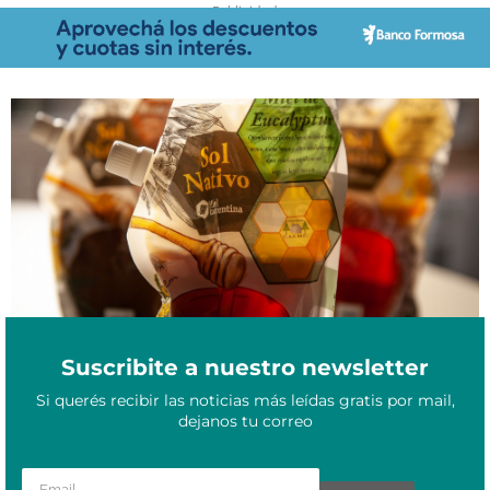
- Publicidad -
El sector cooperativista de Corrientes comienza a comercializar
Marzo 26, 2021
en una red de productos nacionales
Suscribite a nuestro newsletter
Si querés recibir las noticias más leídas gratis por mail,
dejanos tu correo