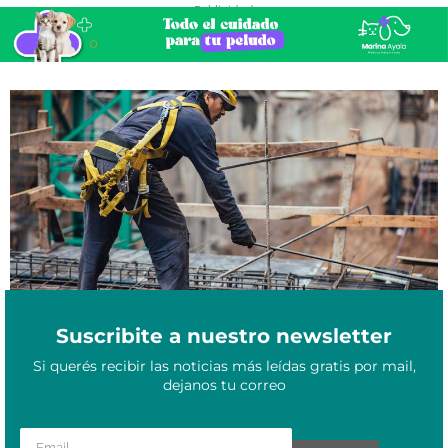
- Publicidad -
Infraestructura en Formosa: más de 350 obras avanzan con
Mayo 6, 2024
recursos locales
Suscribite a nuestro newsletter
Si querés recibir las noticias más leídas gratis por mail,
dejanos tu correo