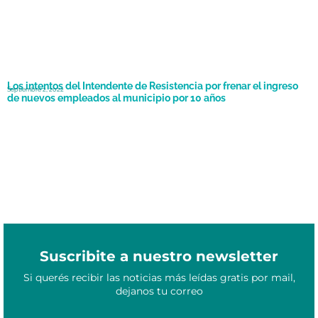
Los intentos del Intendente de Resistencia por frenar el ingreso
Septiembre 2, 2022
de nuevos empleados al municipio por 10 años
Suscribite a nuestro newsletter
Si querés recibir las noticias más leídas gratis por mail,
dejanos tu correo