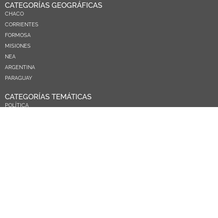
CATEGORÍAS GEOGRÁFICAS
CHACO
CORRIENTES
FORMOSA
MISIONES
NEA
ARGENTINA
PARAGUAY
CATEGORÍAS TEMÁTICAS
POLÍTICA
SOCIEDAD
ECONOMIA
DEPORTES
EL MUNDO
EDUCACIÓN
CIENCIA Y TEC
SALUD
TURISMO
PRÓXIMOS PAGOS