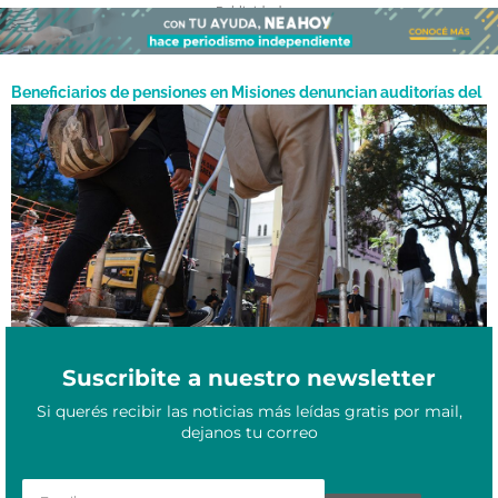
- Publicidad -
Beneficiarios de pensiones en Misiones denuncian auditorías del
Gobierno nacional hechas por militantes libertarios y certificados
Septiembre 2, 2025
rechazados
Suscribite a nuestro newsletter
Si querés recibir las noticias más leídas gratis por mail,
dejanos tu correo