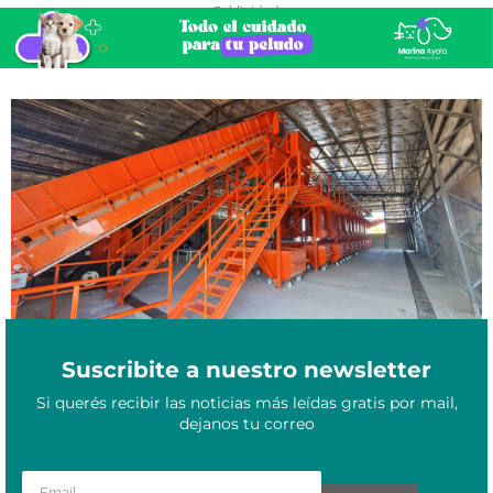
- Publicidad -
Histórico: inaugurarán el primer centro GIRSU del país en
Noviembre 12, 2022
Formosa
Suscribite a nuestro newsletter
Si querés recibir las noticias más leídas gratis por mail,
dejanos tu correo