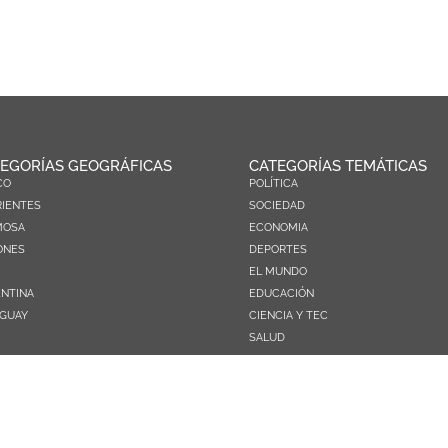
EGORÍAS GEOGRÁFICAS
CATEGORÍAS TEMÁTICAS
CO
POLÍTICA
IENTES
SOCIEDAD
MOSA
ECONOMIA
ONES
DEPORTES
EL MUNDO
NTINA
EDUCACIÓN
GUAY
CIENCIA Y TEC
SALUD
TURISMO
PRÓXIMOS PAGOS