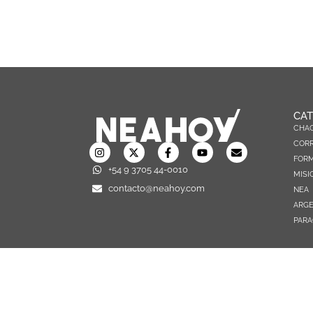
CAT
CHA
CORR
FOR
+54 9 3705 44-0010
MISI
contacto@neahoy.com
NEA
ARGE
PARA
TODOS LOS DERECHOS RESERVADOS © 2026 NEAHOY.COM