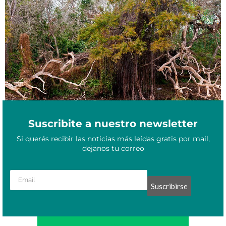
Vacaciones de invierno: los cinco lugares que tenés que visitar en
Julio 13, 2021
Chaco
Suscribite a nuestro newsletter
Si querés recibir las noticias más leídas gratis por mail,
dejanos tu correo
Suscribirse