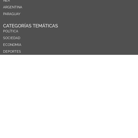
NEA
ARGENTINA
PARAGUAY
CATEGORÍAS TEMÁTICAS
POLÍTICA
SOCIEDAD
ECONOMIA
DEPORTES
EL MUNDO
EDUCACIÓN
CIENCIA Y TEC
SALUD
TURISMO
PRÓXIMOS PAGOS
NOSOTROS
CONTACTO
COMERCIAL
MEDIAKIT