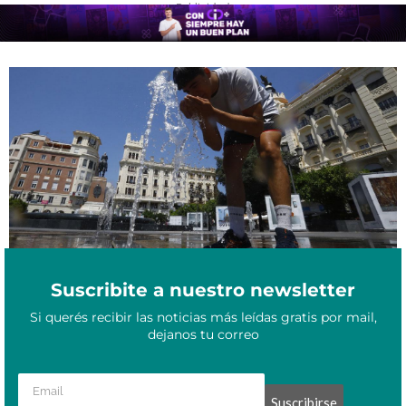
- Publicidad -
La Organización Meteorológica Mundial señala que julio está
Julio 21, 2023
siendo el mes más caluroso en 100.000 años
Suscribite a nuestro newsletter
Si querés recibir las noticias más leídas gratis por mail,
dejanos tu correo
Suscribirse