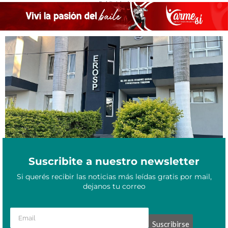
- Publicidad -
Febrero 6, 2025
¿Cómo hacer el reclamo por daños en los artefactos eléctricos?
Suscribite a nuestro newsletter
Si querés recibir las noticias más leídas gratis por mail,
dejanos tu correo
Suscribirse