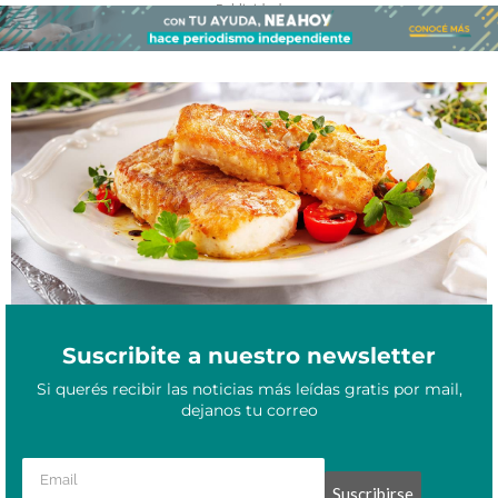
- Publicidad -
Sabores del NEA en Semana Santa: cuatro recetas con pescado
Marzo 16, 2025
para disfrutar en familia
Suscribite a nuestro newsletter
Si querés recibir las noticias más leídas gratis por mail,
dejanos tu correo
Suscribirse