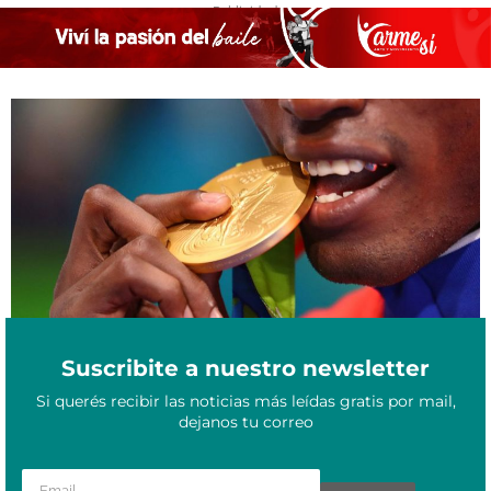
- Publicidad -
Gran aporte de Cuba y Brasil: ¿cómo fue la participación
Agosto 6, 2021
latinoamericana en los Juegos Olímpicos Tokio 2021?
Suscribite a nuestro newsletter
Si querés recibir las noticias más leídas gratis por mail,
dejanos tu correo