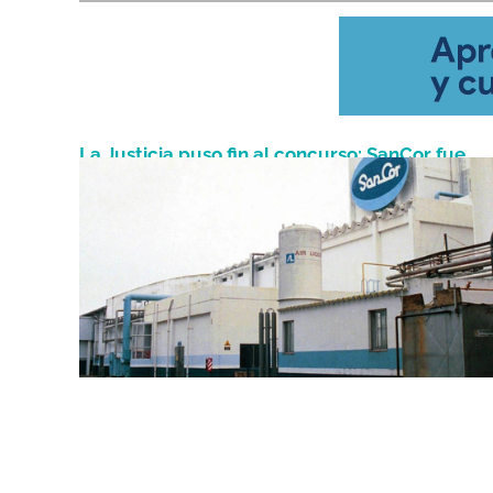
La Justicia puso fin al concurso: SanCor fue
Abril 22, 2026
declarada en quiebra