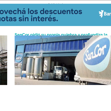
- Publicidad -
SanCor pidió su propia quiebra y profundiza la
Abril 16, 2026
crisis en la industria láctea