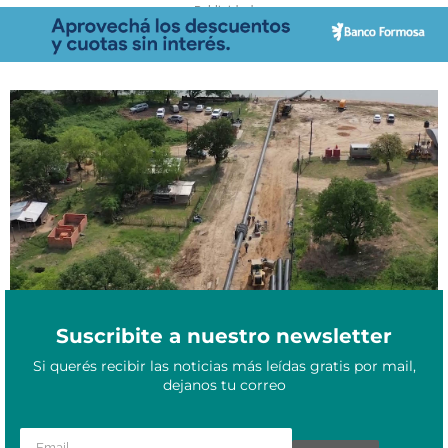
- Publicidad -
Formosa: ¿Qué características tendrá el Acueducto para el
Julio 12, 2023
Desarrollo Social y Productivo?
Suscribite a nuestro newsletter
Si querés recibir las noticias más leídas gratis por mail,
dejanos tu correo