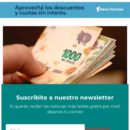
- Publicidad -
Aguinaldo 2026 en Chaco: ¿en qué mes se cobra y cómo es el
Junio 3, 2026
cálculo de cuánto se abona?
Suscribite a nuestro newsletter
Si querés recibir las noticias más leídas gratis por mail,
dejanos tu correo