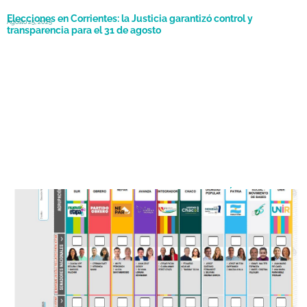
Elecciones en Corrientes: la Justicia garantizó control y
Agosto 25, 2025
transparencia para el 31 de agosto
Chaco oficializó el modelo definitivo de la Boleta Única de Papel
Agosto 23, 2025
para las elecciones generales de octubre