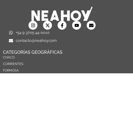
+54 9 3705 44-0010
contacto@neahoy.com
CATEGORÍAS GEOGRÁFICAS
CHACO
CORRIENTES
FORMOSA
MISIONES
NEA
ARGENTINA
PARAGUAY
CATEGORÍAS TEMÁTICAS
POLÍTICA
SOCIEDAD
ECONOMIA
DEPORTES