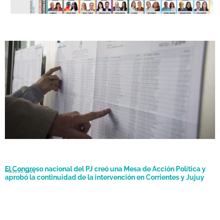
Corrientes habilitó el padrón provisorio para las elecciones a
Junio 6, 2025
gobernador del 31 de agosto
El Congreso nacional del PJ creó una Mesa de Acción Política y
Marzo 22, 2024
aprobó la continuidad de la intervención en Corrientes y Jujuy