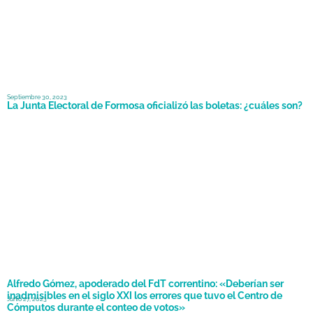
Septiembre 30, 2023
La Junta Electoral de Formosa oficializó las boletas: ¿cuáles son?
Alfredo Gómez, apoderado del FdT correntino: «Deberían ser
inadmisibles en el siglo XXI los errores que tuvo el Centro de
Junio 27, 2023
Cómputos durante el conteo de votos»