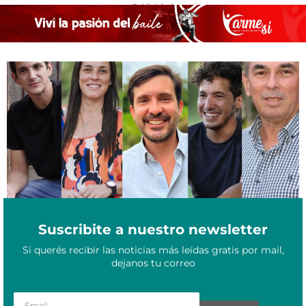
- Publicidad -
Exclusivo: los 8 candidatos misioneros que más gastaron en
Mayo 4, 2023
redes sociales de cara a las elecciones
Suscribite a nuestro newsletter
Si querés recibir las noticias más leídas gratis por mail,
dejanos tu correo