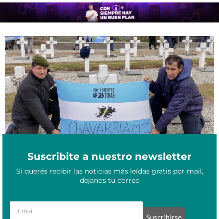
- Publicidad -
Malvinas: El emotivo legado de los excombatientes correntinos
Abril 2, 2024
que pudieron volver a las islas para honrar a los caídos
Suscribite a nuestro newsletter
Si querés recibir las noticias más leídas gratis por mail,
dejanos tu correo
Suscribirse