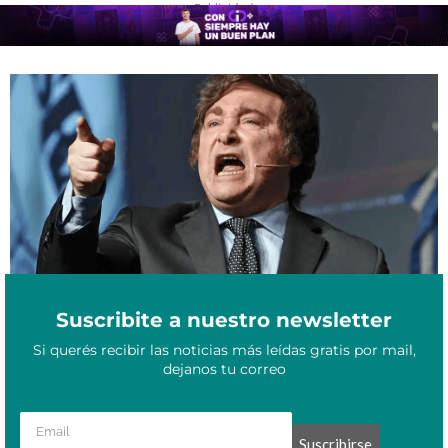
- Publicidad -
¿Milei tiene candidatos en Misiones? Las idas y vueltas de La
Agosto 4, 2023
Libertad Avanza en la provincia
Suscribite a nuestro newsletter
Si querés recibir las noticias más leídas gratis por mail,
dejanos tu correo
Suscribirse