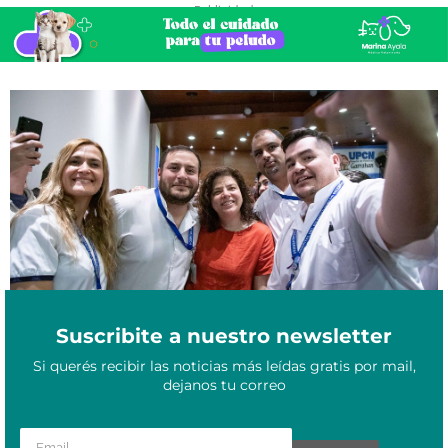
- Publicidad -
Licenciados en enfermería de todo el país podrán certificar su
Septiembre 14, 2023
especialidad a través de un exámen
Suscribite a nuestro newsletter
Si querés recibir las noticias más leídas gratis por mail,
dejanos tu correo