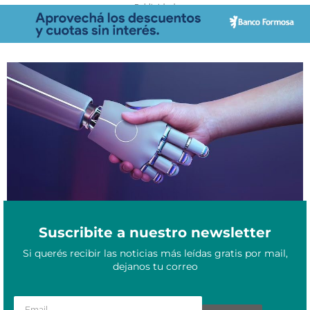
- Publicidad -
Mejorar la salud mental con ayuda de la IA: aplicaciones y
Diciembre 7, 2023
avances que tenés que conocer
Suscribite a nuestro newsletter
Si querés recibir las noticias más leídas gratis por mail,
dejanos tu correo